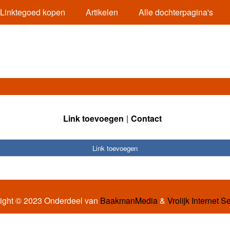
Linktegoed kopen
Artikelen
Alle dochterpagina's
Link toevoegen
Contact
Link toevoegen
ight © 2023 Onderdeel van
BaakmanMedia
&
Vrolijk Internet S